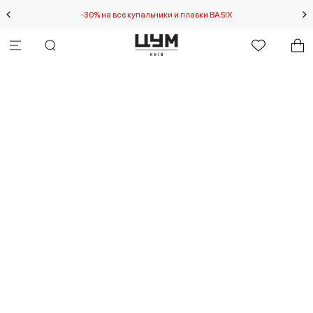
-30% на все купальники и плавки BASIX
Спец