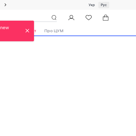
Специальное предложение на одежду и платки ЦУМ by GUNIA
Укр
Рус
 new
Бренды
Аутлет
Про ЦУМ