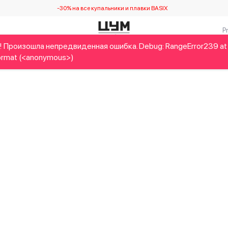
-30% на все купальники и плавки BASIX
! Произошла непредвиденная ошибка. Debug: RangeError239 at
Детям
Home&Gifts
Украинские дизайнеры
Красота
rmat (<anonymous>)