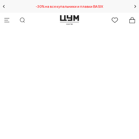
-30% на все купальники и плавки BASIX
Спец