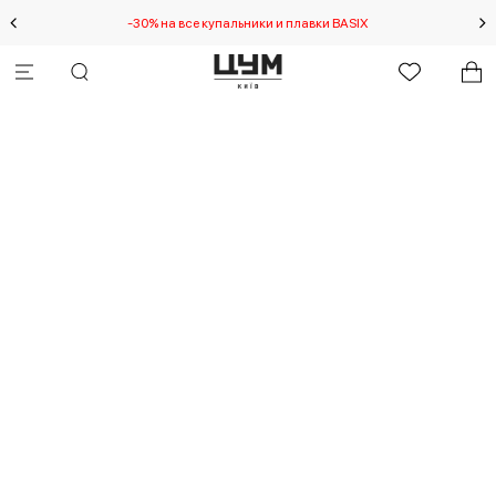
-30% на все купальники и плавки BASIX
Спец