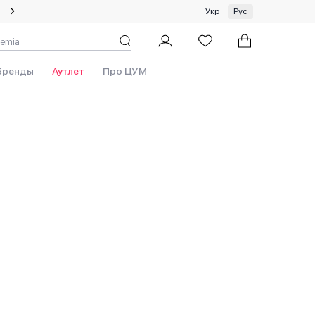
Специальное предложение на одежду и платки ЦУМ by GUNIA
Укр
Рус
Бренды
Аутлет
Про ЦУМ