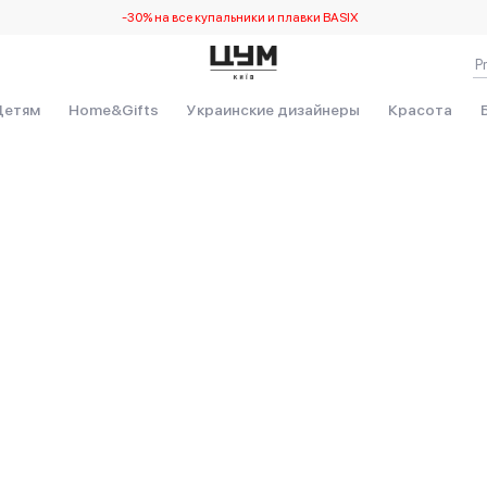
-30% на все купальники и плавки BASIX
Детям
Home&Gifts
Украинские дизайнеры
Красота