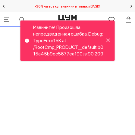
-30% на все купальники и плавки BASIX
Спец
Извините! Произошла
непредвиденная ошибка. Debug:
TypeError15K at
/RootCmp_PRODUCT__default.b0
15a45b9ec5677ea190.js:90:209