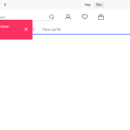
Специальное предложение на одежду и платки ЦУМ by GUNIA
Укр
Рус
 new
Бренды
Аутлет
Про ЦУМ