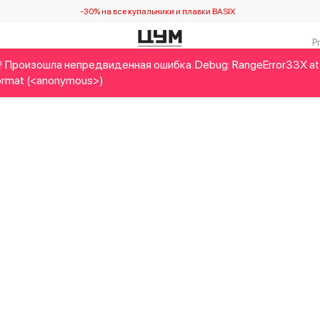
-30% на все купальники и плавки BASIX
! Произошла непредвиденная ошибка. Debug: RangeError33X at
Детям
Home&Gifts
Украинские дизайнеры
Красота
rmat (<anonymous>)