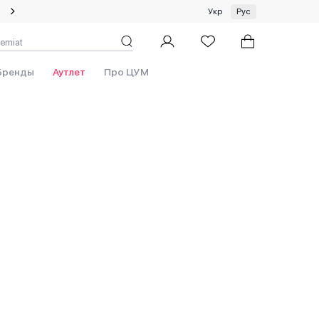
Специальное предложение на одежду и платки ЦУМ by GUNIA
Укр
Рус
Бренды
Аутлет
Про ЦУМ