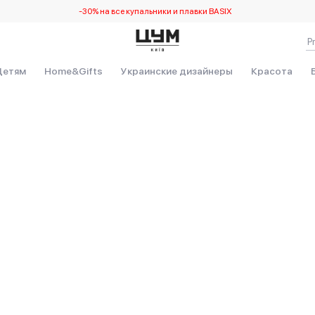
-30% на все купальники и плавки BASIX
Детям
Home&Gifts
Украинские дизайнеры
Красота