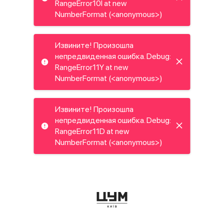
RangeError10I at new
NumberFormat (<anonymous>)
Извините! Произошла
непредвиденная ошибка. Debug:
RangeError11Y at new
NumberFormat (<anonymous>)
Извините! Произошла
непредвиденная ошибка. Debug:
RangeError11D at new
NumberFormat (<anonymous>)