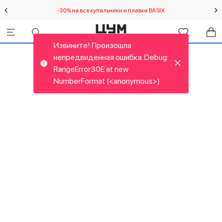
-30% на все купальники и плавки BASIX
Спец
Извините! Произошла
непредвиденная ошибка. Debug:
RangeError30E at new
NumberFormat (<anonymous>)